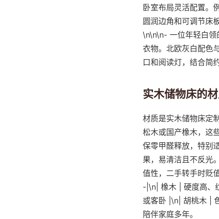
卧室布局灵活配置。
圆润边角和可调节床
\n\n\n- 一位年
衣物。北欧灰白配色与
口和阅读灯，结合简
实木储物床的材
材质是实木储物床定
松木或国产橡木，这
保零甲醛释放，特别适
果，易清洁且不反光
值性，二手转手时贬值少。\n\n
-|\n| 橡木 | 硬度
或客卧 |\n| 胡桃木
陪伴家庭多年。