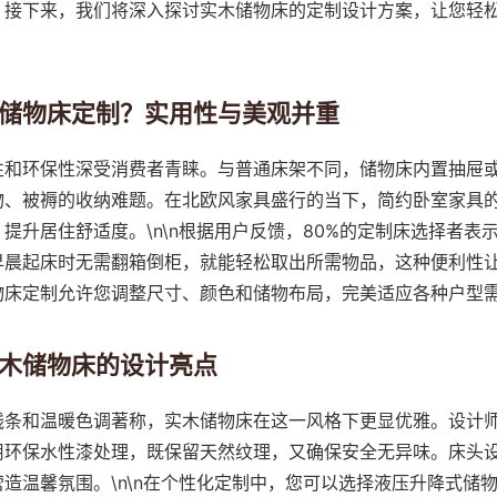
。接下来，我们将深入探讨实木储物床的定制设计方案，让您轻
储物床定制？实用性与美观并重
性和环保性深受消费者青睐。与普通床架不同，储物床内置抽屉
物、被褥的收纳难题。在北欧风家具盛行的当下，简约卧室家具
提升居住舒适度。\n\n根据用户反馈，80%的定制床选择者表
早晨起床时无需翻箱倒柜，就能轻松取出所需物品，这种便利性让
物床定制允许您调整尺寸、颜色和储物布局，完美适应各种户型
木储物床的设计亮点
线条和温暖色调著称，实木储物床在这一风格下更显优雅。设计
用环保水性漆处理，既保留天然纹理，又确保安全无异味。床头
造温馨氛围。\n\n在个性化定制中，您可以选择液压升降式储