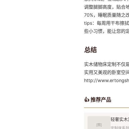
调整腿脚高度，贴合
70%，睡眠质量随之
tips：每周用干布
些小习惯，能让您的
总结
实木储物床定制不仅
实用又美观的卧室空
http://www.er
👍 推荐产品
轻奢实木
[图]
定制床系