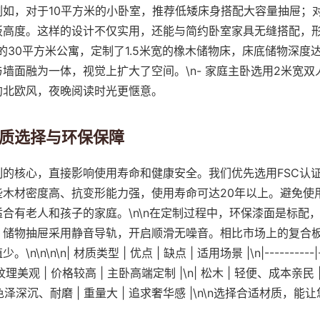
例如，对于10平方米的小卧室，推荐低矮床身搭配大容量抽屉；
板高度。这样的设计不仅实用，还能与简约卧室家具无缝搭配，
轻白领的30平方米公寓，定制了1.5米宽的橡木储物床，床底储物深度
墙面融为一体，视觉上扩大了空间。\n- 家庭主卧选用2米宽双
约北欧风，夜晚阅读时光更惬意。
质选择与环保保障
制的核心，直接影响使用寿命和健康安全。我们优先选用FSC认
些木材密度高、抗变形能力强，使用寿命可达20年以上。避免使
合有老人和孩子的家庭。\n\n在定制过程中，环保漆面是标配
。储物抽屉采用静音导轨，开启顺滑无噪音。相比市场上的复合
\n\n| 材质类型 | 优点 | 缺点 | 适用场景 |\n|----------|------
高、纹理美观 | 价格较高 | 主卧高端定制 |\n| 松木 | 轻便、成本亲民
 | 色泽深沉、耐磨 | 重量大 | 追求奢华感 |\n\n选择合适材质