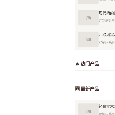
现代简约
[图]
定制床系
北欧风实
[图]
定制床系
🔥 热门产品
🆕 最新产品
轻奢实木
[图]
定制床系