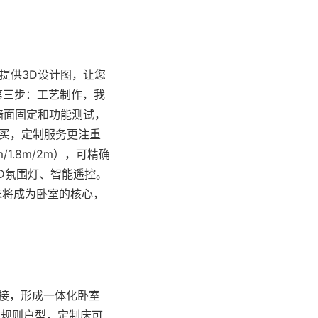
提供3D设计图，让您
第三步：工艺制作，我
墙面固定和功能测试，
购买，定制服务更注重
/1.8m/2m），可精确
ED氛围灯、智能遥控。
物床将成为卧室的核心，
接，形成一体化卧室
不规则户型，定制床可