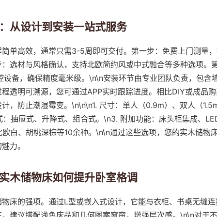
：从设计到安装一站式服务
简单高效，通常只需3-5周即可交付。第一步：免费上门测量，
步：选材与风格确认，支持北欧简约风或中式融合等多种选项。
控设备，确保精度毫米级。\n\n安装环节由专业团队负责，包含
程透明可溯源，您可通过APP实时跟踪进度。相比DIY或成品
防止潮湿霉变。\n\n\n1. 尺寸：单人（0.9m）、双人（1.5m
方式：抽屉式、升降式、组合式。\n3. 附加功能：床头柜集成、L
、北欧白、胡桃深棕等10余种。\n\n通过这些选项，您的实木储
的魅力。
实木储物床如何提升卧室格调
储物床的强项。通过L型或嵌入式设计，它能与衣柜、书桌无缝连
，建议搭配浅色床品和几何图案窗帘，增强层次感。\n\n对于