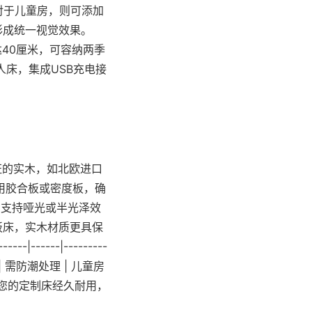
对于儿童房，则可添加
形成统一视觉效果。
达40厘米，可容纳两季
人床，集成USB充电接
证的实木，如北欧进口
用胶合板或密度板，确
，支持哑光或半光泽效
板床，实木材质更具保
|------|---------
 | 需防潮处理 | 儿童房
，能让您的定制床经久耐用，